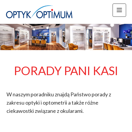
HOME
OFERTA
PROMOCJE
AKTUALNOŚCI
PORADY PANI KASI
PORADY PANI KASI
NASZE PUNKTY
W naszym poradniku znajdą Państwo porady z
OKULISTYKA
zakresu optyki i optometrii a także różne
FACEBOOK
ciekawostki związane z okularami.