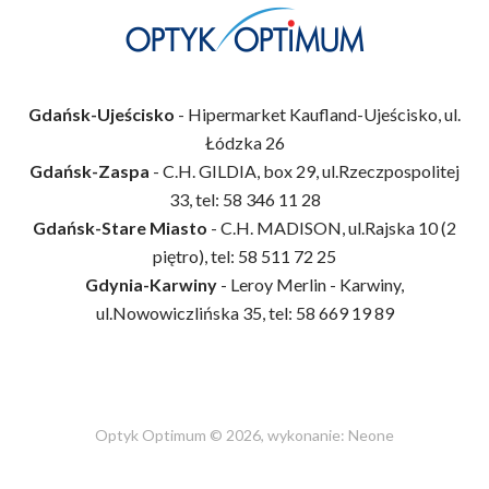
Gdańsk-Ujeścisko
- Hipermarket Kaufland-Ujeścisko, ul.
Łódzka 26
Gdańsk-Zaspa
- C.H. GILDIA, box 29, ul.Rzeczpospolitej
33, tel: 58 346 11 28
Gdańsk-Stare Miasto
- C.H. MADISON, ul.Rajska 10 (2
piętro), tel: 58 511 72 25
Gdynia-Karwiny
- Leroy Merlin - Karwiny,
ul.Nowowiczlińska 35, tel: 58 669 19 89
Optyk Optimum © 2026, wykonanie:
Neone