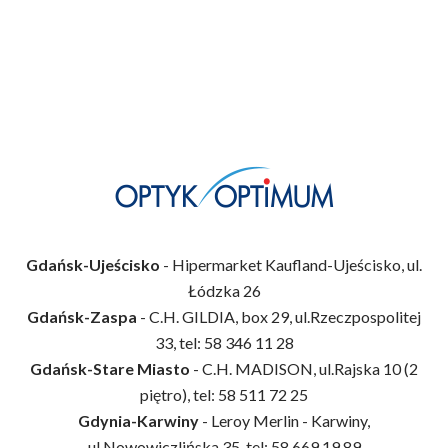
Gdańsk-Ujeścisko
- Hipermarket Kaufland-Ujeścisko, ul.
Łódzka 26
Gdańsk-Zaspa
- C.H. GILDIA, box 29, ul.Rzeczpospolitej
33, tel: 58 346 11 28
Gdańsk-Stare Miasto
- C.H. MADISON, ul.Rajska 10 (2
piętro), tel: 58 511 72 25
Gdynia-Karwiny
- Leroy Merlin - Karwiny,
ul.Nowowiczlińska 35, tel: 58 669 19 89