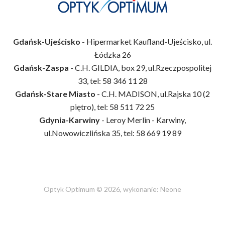
Gdańsk-Ujeścisko
- Hipermarket Kaufland-Ujeścisko, ul.
Łódzka 26
Gdańsk-Zaspa
- C.H. GILDIA, box 29, ul.Rzeczpospolitej
33, tel: 58 346 11 28
Gdańsk-Stare Miasto
- C.H. MADISON, ul.Rajska 10 (2
piętro), tel: 58 511 72 25
Gdynia-Karwiny
- Leroy Merlin - Karwiny,
ul.Nowowiczlińska 35, tel: 58 669 19 89
Optyk Optimum © 2026, wykonanie:
Neone