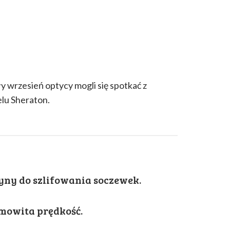
 wrzesień optycy mogli się spotkać z
lu Sheraton.
yny do szlifowania soczewek.
amowita prędkość.